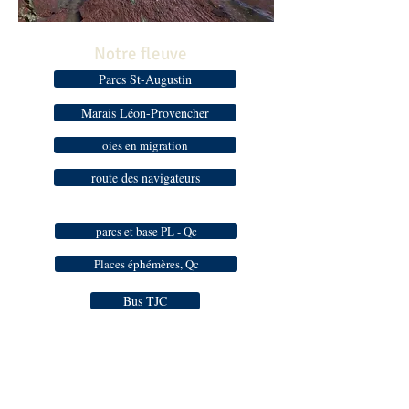
Notre fleuve
Parcs St-Augustin
Marais Léon-Provencher
oies en migration
route des navigateurs
parcs et base PL - Qc
Places éphémères, Qc
Bus TJC
Bien se préparer
comment voyager léger