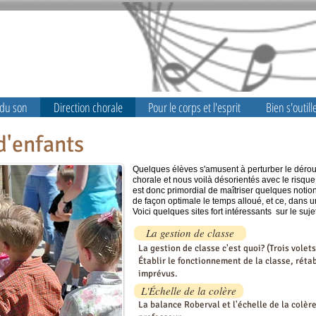
er de sa voix
 du son
Direction chorale
Pour le corps et l'esprit
Bien s'outill
d'enfants
Quelques élèves s'amusent à perturber le dérou
chorale et nous voilà désorientés avec le risque 
est donc primordial de maîtriser quelques notion
de façon optimale le temps alloué, et ce, dans 
Voici quelques sites fort intéressants sur le sujet
La gestion de classe
La gestion de classe c'est quoi? (Trois volet
Établir le fonctionnement de la classe, rétab
imprévus.
L'Échelle de la colère
​La balance Roberval et l'échelle de la colèr